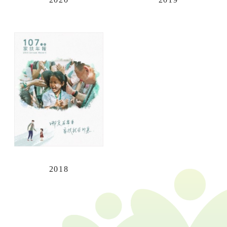
用愛包圍
公益
義賣品
無窮
兒童保護
認養
2018