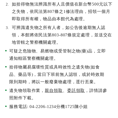
搜尋
如拾得物無法辨識所有人且價值在新台幣500元以下
之失物，依民法第807條之1修法理由，招領一個月
熱門關鍵字
即取得所有權，物品由本館代為處理。
用愛包圍
公益
義賣品
可辨識遺失物之所有人者，如公告後逾期無人認
領，本館將依民法第803-807條規定處理，並送交在
無窮
兒童保護
認養
地管轄之警察機關處理。
可疑之危險物、易燃物或受管制之物(藥)品，立即
通知轄區警察機關處理。
拾得物屬易腐壞性質或具時效性之遺失物(如食
品、藥品等)，當日下班前無人認領，或於時效期
限到期時，將以一般廢棄物處理，逕行丟棄。
遺失物領取作業，
親自領取
、
委託領取
，詳情請參
照附件下載。
服務電話: 04-2206-1234分機1725陳小姐