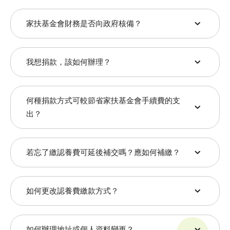
家扶基金會財務是否向政府核備？
信
請下載
信用卡更正授權書
或來電
用
(04)22061234分機1481、1482 (主計處)索
卡
本會主管機關為衛生福利部，立案許可字號為[台(84)
取，填寫完請傳真或郵寄至本會；也可來電
我想捐款，該如何辦理？
轉
內社字第8475595號]，依[衛生福利部審查社會福利
(04)22061234分機1481、1482 (主計處)更正
帳
業務財團法人設立許可及監督要點]規定，本會需於
即可。
您可透過下列方式捐款給本會
每年年初將上一年度之業務執行報告書及決算書、每
何種捐款方式可較節省家扶基金會手續費的支
年年底將下一年度之業務計劃書及預算呈衛福部核
銀
出？
備。此外，本會財務每年均接受合法會計師事務所稽
行
帳號：00224801
查並簽證，以資徵信。
及
請下載
ACH自動轉帳授權書
或來電
郵政
戶名：家扶基金會
若忘了繳認養費可延後補交嗎？應如何補繳？
郵
(04)22061234分機1481、1482 (主計處)索
定期定額
劃撥
請註明捐款用途，例如：扶幼捐款、獎助
全文檢索
局
取，填寫完請郵寄至本會。
學金等
轉
可以補繳，
但請勿至7-11 ATM 補繳
，方式如下：
如何更改認養費繳款方式？
本會負擔刷卡金額
帳
信用卡轉帳
信用
1.65%-2.15%
搜尋
請下載
信用卡授權捐款單
或來電索取，
卡轉
郵
填寫完請傳真或郵寄至本會
請擇日至郵局劃撥認養費
如何辦理地址或個人資料變更？