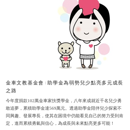
全文檢索
金車文教基金會
助學金為弱勢兒少點亮多元成長
之路
搜
今年度捐款102萬金車家扶獎學金，八年來成就近千名兒少勇
敢追夢，累積助學金達569萬元。透過助學金陪伴兒少探索不
熱門關鍵字
同興趣、發展專長，使其在困境中仍能看見自己的努力受到肯
用愛包圍
公益
義賣品
無窮
定，進而累積勇氣與信心，為成長與未來點亮更多可能！