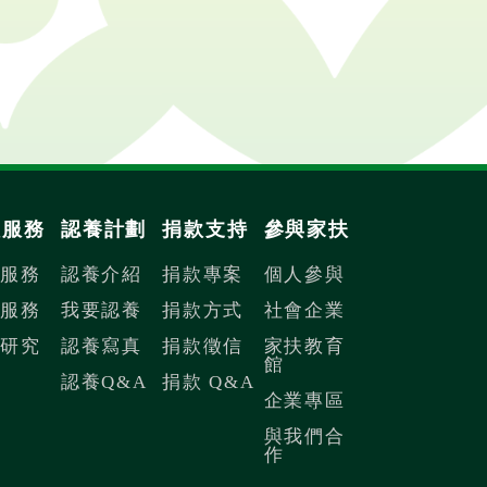
扶服務
認養計劃
捐款支持
參與家扶
內服務
認養介紹
捐款專案
個人參與
際服務
我要認養
捐款方式
社會企業
議研究
認養寫真
捐款徵信
家扶教育
館
認養Q&A
捐款 Q&A
企業專區
與我們合
作