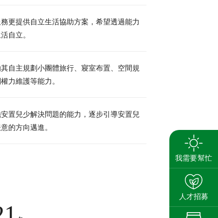
服務更提供自立生活協助方案，希望透過能力
生活自立。
搜尋
勵其自主規劃小團體旅行、寢室布置、空間規
關權力維護等能力。
養
強安置兒少解決問題的能力，逐步引導安置兒
表意的方向邁進。
我需要幫忙
人才招募
21