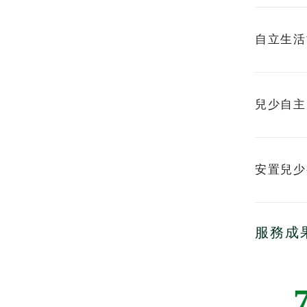
全球網絡建立
自立生活
兒少自主
熱門關鍵字
用愛包圍
安置兒少
服務成