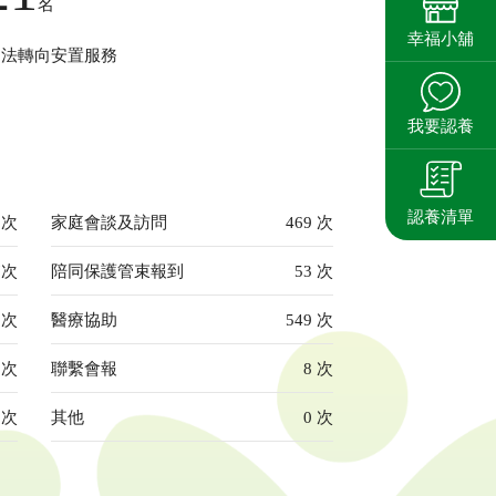
名
幸福小舖
司法轉向安置服務
我要認養
認養清單
7
次
家庭會談及訪問
469
次
7次
陪同保護管束報到
53
次
1
次
醫療協助
549 次
7
次
聯繫會報
8
次
9
次
其他
0
次