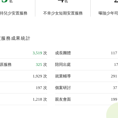
名
名
待兒少安置服務
不幸少女短期安置服務
曝險少年
年度服務成果統計
3,519
次
成長團體
11
原服務
325
次
陪同出庭
1
1,929 次
就業輔導
29
197 次
個案研討
3
1,218
次
親友會面
19