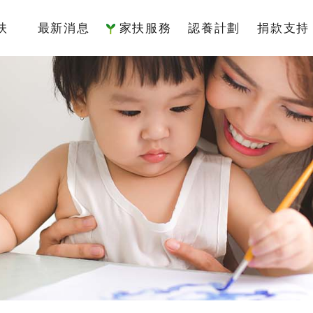
扶
最新消息
家扶服務
認養計劃
捐款支持
簡介
國內服務
認養介紹
捐款專
架構
國際服務
我要認養
捐款方
監察人
倡議研究
認養寫真
捐款徵
責信
認養Q&A
捐款 Q&
沿革
據點
物
專區