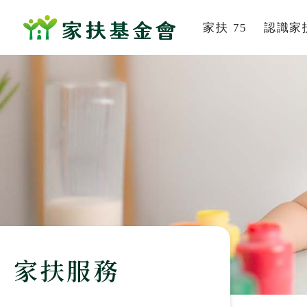
家扶 75
認識家
系列活動
家扶
家的故事
組織
董事及
社會
歷史
服務
家扶服務
刊
影音