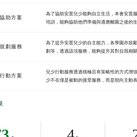
為了協助安置兒少能夠自立生活，本會安置
全文檢索
協助方案
培訓，能夠協助他們準備與適應離園之後的
為了提升安置兒少的自主能力，各學園亦鼓
規劃服務
劃等，透過該項服務，能夠提升其對自我相
公益
義賣品
無窮
兒童保護
認
兒少行動服務透過積極且有策略性的方式增
行動方案
少不在僅是被動的接受服務，而是朝向主動
果
73
4