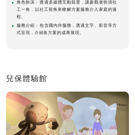
角色扮演 -
透過多媒體互動裝置，讓參觀者扮演社
工一角，以社工視角來瞭解方案服務介入家庭的過
程。
服務介紹 -
包含國內外服務，透過文字、影音等方
式呈現，介紹各方案的成果展現。
全文檢索
搜尋
兒保體驗館
熱門關鍵字
用愛包圍
公益
義賣品
無窮
兒童保護
認養