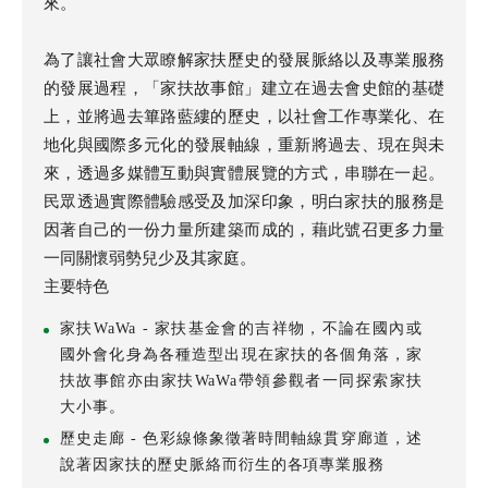
來。
為了讓社會大眾瞭解家扶歷史的發展脈絡以及專業服務
的發展過程，「家扶故事館」建立在過去會史館的基礎
上，並將過去篳路藍縷的歷史，以社會工作專業化、在
地化與國際多元化的發展軸線，重新將過去、現在與未
來，透過多媒體互動與實體展覽的方式，串聯在一起。
民眾透過實際體驗感受及加深印象，明白家扶的服務是
因著自己的一份力量所建築而成的，藉此號召更多力量
一同關懷弱勢兒少及其家庭。
主要特色
家扶WaWa -
家扶基金會的吉祥物，不論在國內或
國外會化身為各種造型出現在家扶的各個角落，家
扶故事館亦由家扶WaWa帶領參觀者一同探索家扶
大小事。
歷史走廊 -
色彩線條象徵著時間軸線貫穿廊道，述
說著因家扶的歷史脈絡而衍生的各項專業服務