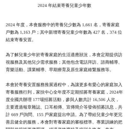
2024 年結束寄養兒童少年數
2024 年度，本會服務中的寄養兒少數為 1,661 名，寄養家庭
戶數為 1,163 戶；其中新增寄養兒童少年數為 427 名，374 位
全文檢索
結束寄養安置。
為了解兒童少年於寄養家庭的生活適應狀況，本會定期提供訪
視服務及其他兒少需求服務；其他包含電話拜訪、諮商輔導、
育樂活動、課業輔導、早期療育及原生家庭維繋服務等。
熱門關鍵字
本會於寄養安置服務推展過程中，為讓更多有愛心的家庭加入
用愛包圍
公益
義賣品
無窮
寄養服務行列，家扶中心全年度不定期招募寄養家庭，2024年
兒童保護
認養
度全國共辦理 177場招募活動，參與人數共計 16,506 人次，
主要透過報章雜誌、口耳相傳、宣傳簡介等發佈招募訊息，共
計 669 戶詢問、155 戶家庭提出申請。為了帶給兒童少年更完
善且健全的服務，本會對寄養家庭的審核標準、專業訓練的把