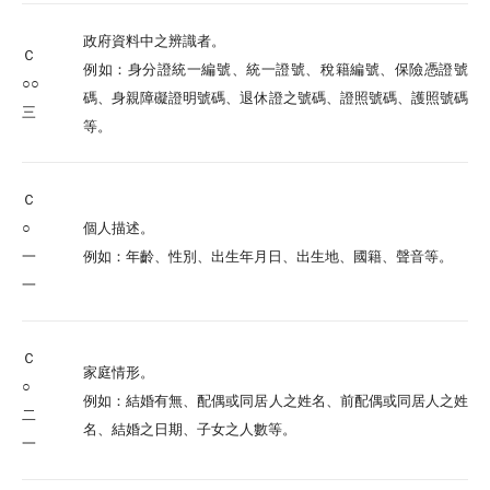
政府資料中之辨識者。
Ｃ
例如：身分證統一編號、統一證號、稅籍編號、保險憑證號
○○
碼、身親障礙證明號碼、退休證之號碼、證照號碼、護照號碼
三
等。
全文檢索
Ｃ
搜尋
○
個人描述。
一
例如：年齡、性別、出生年月日、出生地、國籍、聲音等。
熱門關鍵字
一
用愛包圍
公益
義賣品
Ｃ
家庭情形。
無窮
兒童保護
認養
○
例如：結婚有無、配偶或同居人之姓名、前配偶或同居人之姓
二
名、結婚之日期、子女之人數等。
一