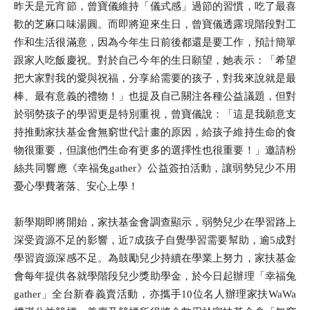
昨天是元宵節，曾寶儀維持「儀式感」過節的習慣，吃了最喜
歡的芝麻口味湯圓。而即將迎來生日，曾寶儀透露現階段對工
作和生活很滿意，因為今年生日前後都還是要工作，預計簡單
跟家人吃飯慶祝。對於自己今年的生日願望，她表示：「希望
把大家對我的愛與祝福，分享給需要的孩子，對我來說就是最
棒、最有意義的禮物！」也提及自己關注各種公益議題，但對
於弱勢孩子的學習更是特別重視，曾寶儀說：「這是我願意支
持推動家扶基金會無窮世代計畫的原因，給孩子維持生命的食
物很重要，但讓他們生命有更多的選擇性也很重要！」邀請粉
絲共同響應《幸福兔gather》公益簽拍活動，讓弱勢兒少不用
憂心學費著落、安心上學！
新學期即將開始，家扶基金會調查顯示，弱勢兒少在學習路上
深受資源不足的影響，近7成孩子自覺學習需要幫助，逾5成對
學習資源深感不足。為鼓勵兒少持續在學業上努力，家扶基金
會每年提供各就學階段兒少獎助學金，於今日起辦理「幸福兔
gather」全台新春義賣活動，亦攜手10位名人辦理家扶WaWa