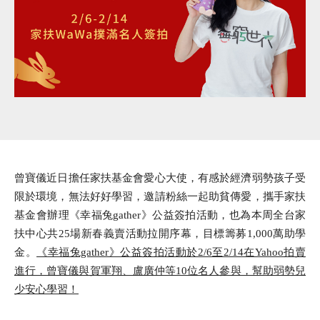
曾寶儀近日擔任家扶基金會愛心大使，有感於經濟弱勢孩子受
限於環境，無法好好學習，邀請粉絲一起助貧傳愛，攜手家扶
基金會辦理《幸福兔gather》公益簽拍活動，也為本周全台家
扶中心共25場新春義賣活動拉開序幕，目標籌募1,000萬助學
金。
《幸福兔gather》公益簽拍活動於2/6至2/14在Yahoo拍賣
進行，曾寶儀與賀軍翔、盧廣仲等10位名人參與，幫助弱勢兒
少安心學習！