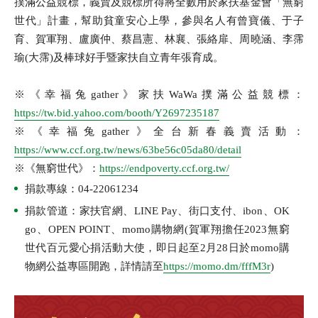
撲滿公益競標，義賣及競標所得將全數用於家扶基金會「無窮
世代」計畫，幫助貧童安心上學，參與名人有曾寶儀、于子
育、賀軍翔、盧廣仲、蔡昌憲、林襄、張絡扉、周曉涵、李霈
瑜(大霈)及棒球好手暨家扶自立青年張育成。
※《幸福兔gather》家扶WaWa撲滿公益競標：
https://tw.bid.yahoo.com/booth/Y2697235187
※《幸福兔gather》全台新春義賣活動：
https://www.ccf.org.tw/news/63be56c05da80/detail
※《無窮世代》：
https://endpoverty.ccf.org.tw/
捐款專線：04-22061234
捐款管道：家扶官網、LINE Pay、街口支付、ibon、OK
go、OPEN POINT、momo購物網(賀軍翔擔任2023無窮
世代百元愛心捐活動大使，即日起至2月28日於momo購
物網公益專區開跑，詳情請至
https://momo.dm/fffM3r
)